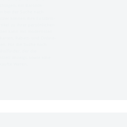
chlägen, ein Barcode-
en bei der Suche nach
zer können ihre Ex Libris-
ikel zu ihrer persönlichen
rden kann mit modernsten
arten, Rabatt- und Online-
en. Für die Suche nach
ilialfinder, der die
tzeit anzeigt, sowie eine
ekaufte Waren.