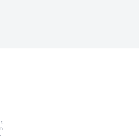
r,
Im
-