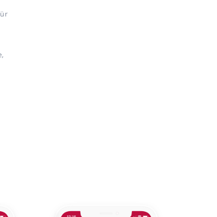
für
e,