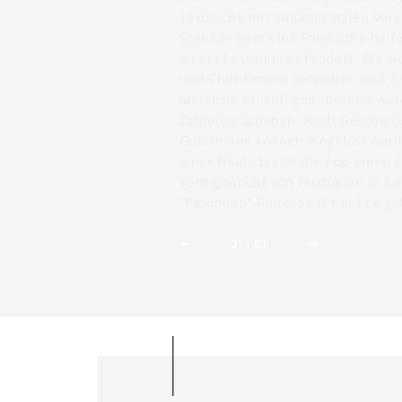
Textsuche mit automatischen Vors
Scanner oder eine Fotosuche helf
einem bestimmten Produkt. Die Nut
und Club-Konten verwalten und Art
Merkliste hinzufügen. Bezahlt we
Zahlungsoptionen. Auch Geschenkk
Gutscheine können eingelöst werd
einer Filiale bietet die App einen F
Verfügbarkeit von Produkten in Ech
"Pickmeup"-Funktion für online g
0
1
/
0
1