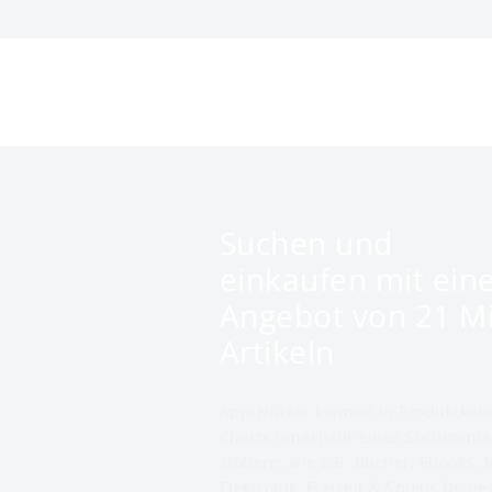
Suchen und
einkaufen mit ei
Angebot von 21 Mi
Artikeln
App-Nutzer können in Produktkat
Charts innerhalb eines Sortiments
stöbern, wie z.B. Bücher, Ebooks, M
Elektronik, Freizeit & Spiele, Disn