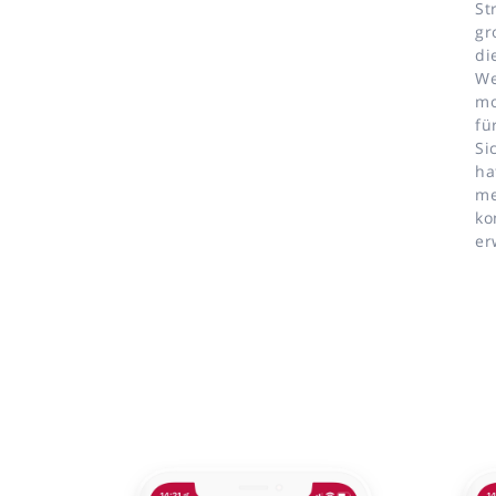
St
gr
di
We
mo
fü
Si
ha
me
ko
er