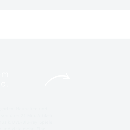
nem
o.
egorien, Neuheiten und
 von über 21 Mio. Artikeln
usik, DVD/Blu-ray, Spiele,
ey und viele mehr. Eine